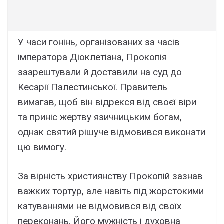
У часи гонінь, організованих за часів
імператора Діоклетіана, Прокопія
заарештували й доставили на суд до
Кесарії Палестинської. Правитель
вимагав, щоб він відрекся від своєї віри
та приніс жертву язичницьким богам,
однак святий рішуче відмовився виконати
цю вимогу.
За вірність християнству Прокопій зазнав
важких тортур, але навіть під жорстокими
катуваннями не відмовився від своїх
переконань. Його мужність і духовна