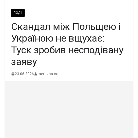
ПОДІЇ
Скандал між Польщею і
Україною не вщухає:
Туск зробив несподівану
заяву
23.06.2026
merezha.co