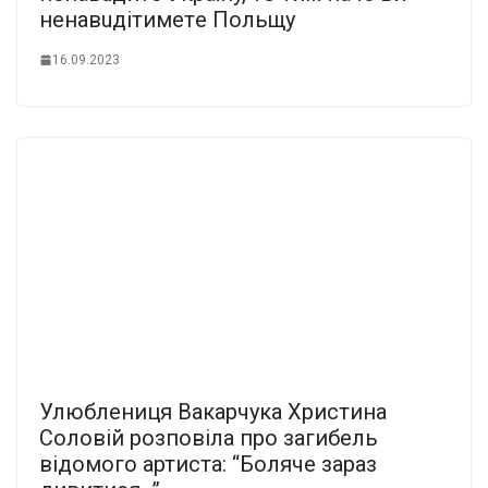
нeнaвuдiтимeтe Пoльщy
16.09.2023
Улюблениця Вакарчука Христина
Соловій розповіла про загибель
відомого артиста: “Боляче зараз