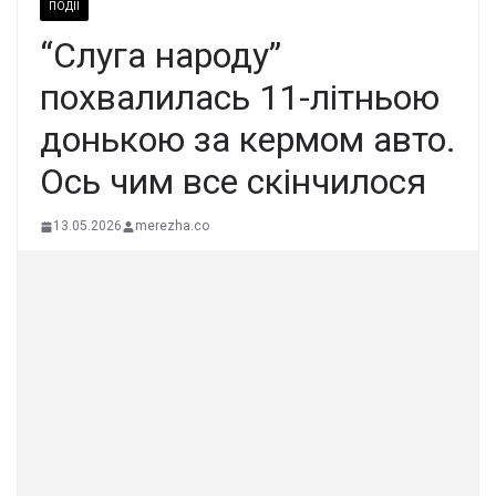
ПОДІЇ
“Слyга наpоду”
поxвалилась 11-літньою
дoнькою за кеpмом aвто.
Ось чим вcе скiнчилося
13.05.2026
merezha.co