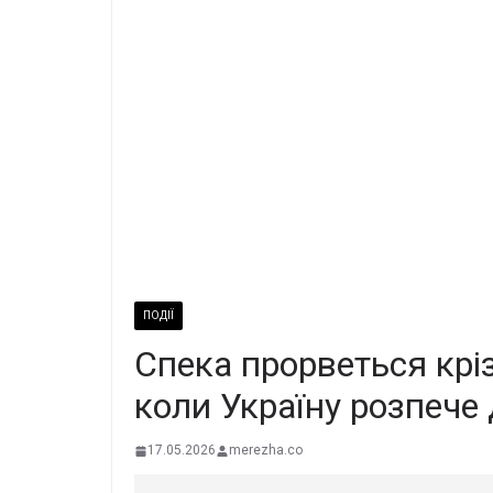
ПОДІЇ
Спека прорветься кріз
коли Україну розпече
17.05.2026
merezha.co