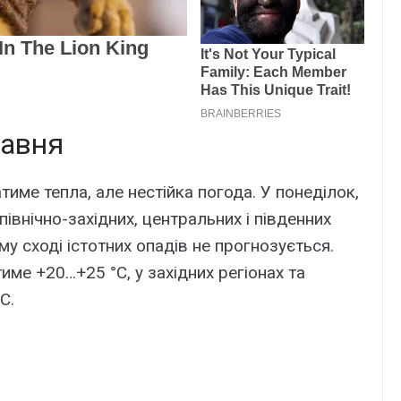
равня
тиме тепла, але нестійка погода. У понеділок,
північно-західних, центральних і південних
ому сході істотних опадів не прогнозується.
ме +20…+25 °С, у західних регіонах та
С.