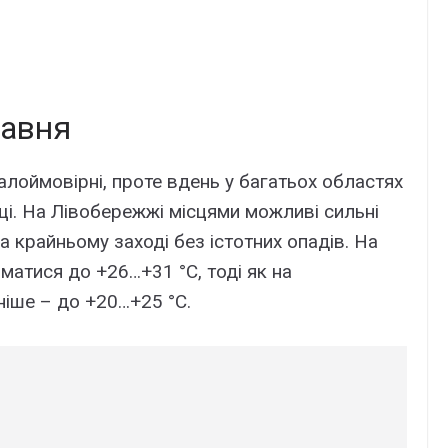
равня
малоймовірні, проте вдень у багатьох областях
щі. На Лівобережжі місцями можливі сильні
а крайньому заході без істотних опадів. На
матися до +26…+31 °С, тоді як на
іше – до +20…+25 °С.