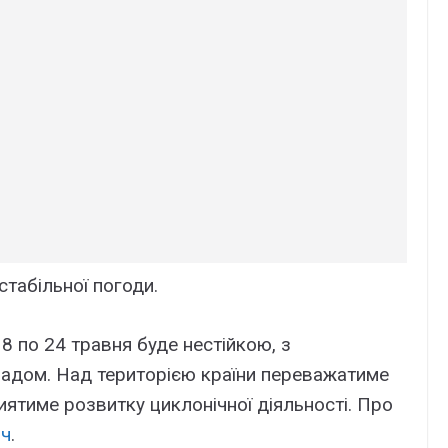
табільної погоди.
 по 24 травня буде нестійкою, з
радом. Над територією країни переважатиме
ятиме розвитку циклонічної діяльності. Про
ич
.