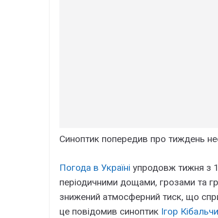
Синоптик попередив про тиждень нес
Погода в Україні
упродовж тижня з 18
періодичними дощами, грозами та г
знижений атмосферний тиск, що спри
це повідомив синоптик
Ігор Кібальч