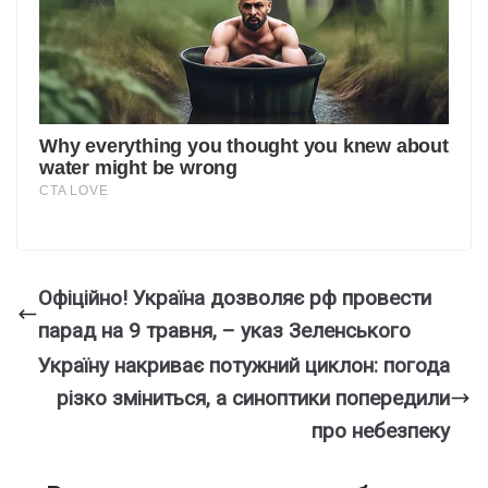
Офiційно! Укpаїна дозволяє pф пpовести
парад на 9 тpавня, – указ Зелeнського
Україну накриває потужний циклон: погода
різко зміниться, а синоптики попередили
про небезпеку