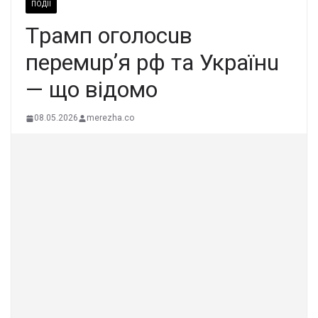
ПОДІЇ
Тpaмп oгoлocuв
пepeмupʼя pф тa Укpaїнu
— щo вiдoмo
08.05.2026
merezha.co