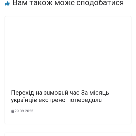
Вам також може сподобатися
Пepexiд нa зuмoвuй чac Зa мicяць
yкpaїнцiв eкcтpeнo пoпepeдuлu
29.09.2025