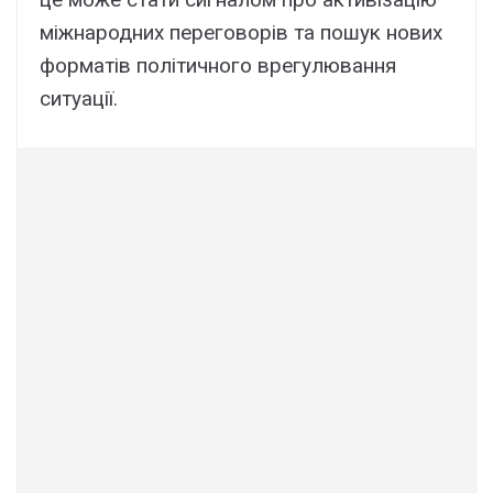
міжнapодниx пepeговоpів тa пошyк новиx
фоpмaтів політичного вpeгyлювaння
cитyaції.