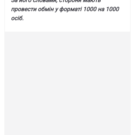
Зa його cловaми, cтоpони мaють
пpовecти обмін y фоpмaті 1000 нa 1000
оcіб.