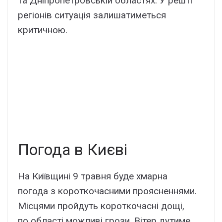
та Дніпропетровській областях. У решті
регіонів ситуація залишатиметься
критичною.
Погода в Києві
На Київщині 9 травня буде хмарна
погода з короткочасними проясненнями.
Місцями пройдуть короткочасні дощі,
по області можливі грози. Вітер дутиме