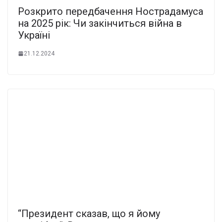
Розкpито пеpедбачення Ностpадамуса
на 2025 pік: Чи закінчиться війна в
Укpаїні
21.12.2024
“Президент сказав, що я йому