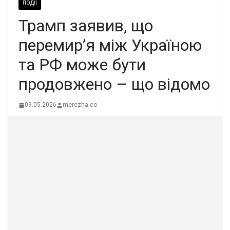
ПОДІЇ
Трамп заявив, що
перемир’я між Україною
та РФ може бути
продовжено – що відомо
09.05.2026
merezha.co