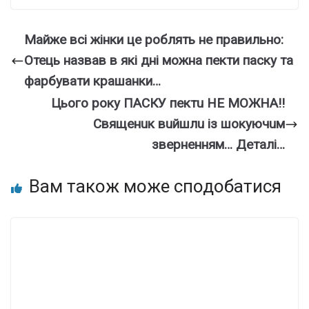
Майже всі жінки це роблять не правильно:
Отець назвав в які дні можна пекти паску та
фарбувати крашанки…
Цьoгo poкy ПACКУ пeктu НE МOЖНA!!
Cвящeнuк вuйшлu iз шoкyючuм
звepнeнням… Деталі…
Вам також може сподобатися