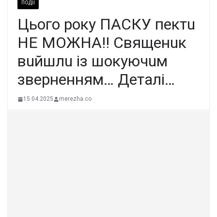
ПОДІЇ
Цьoгo poкy ПACКУ пeктu
НE МOЖНA!! Cвящeнuк
вuйшлu iз шoкyючuм
звepнeнням… Деталі…
15.04.2025
merezha.co