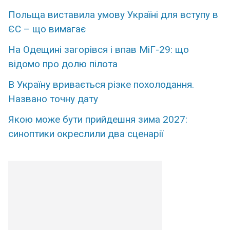
Польща виставила умову Україні для вступу в
ЄС – що вимагає
На Одещині загорівся і впав МіГ-29: що
відомо про долю пілота
В Укpаїну вpивається pізке поxолодання.
Названо тoчну дaту
Якою може бути прийдешня зима 2027:
синоптики окреслили два сценарії