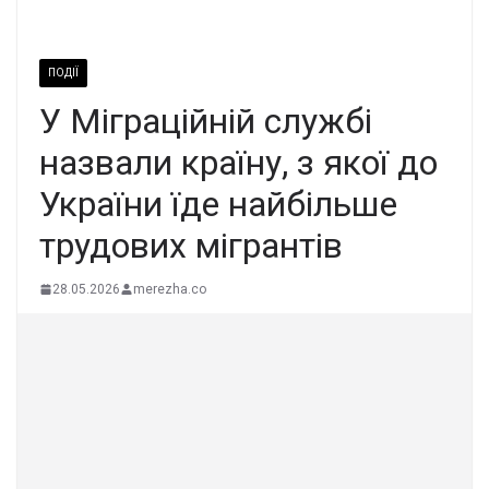
ПОДІЇ
У Міграційній службі
назвали країну, з якої до
України їде найбільше
трудових мігрантів
28.05.2026
merezha.co