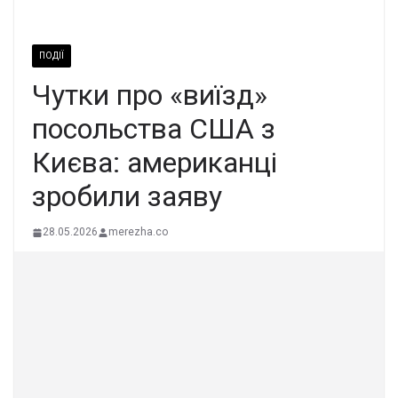
ПОДІЇ
Чутки про «виїзд»
посольства США з
Києва: американці
зробили заяву
28.05.2026
merezha.co