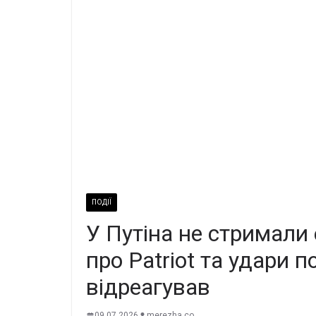
ПОДІЇ
У Путіна не стримали
про Patriot та удари 
відреагував
09.07.2026
merezha.co