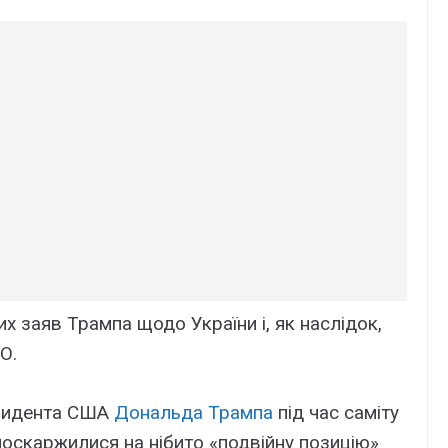
х заяв Трампа щодо України і, як наслідок,
О.
езидента США
Дональда Трампа
під час саміту
поскаржилися на нібито «подвійну позицію»