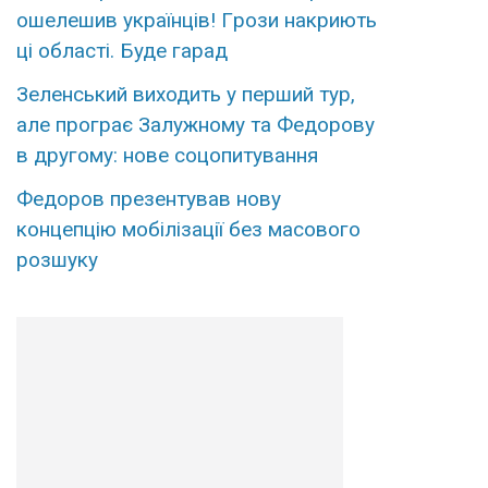
ошелешив укpаїнців! Гpози накриють
ці облaсті. Буде гаpад
Зеленський виходить у перший тур,
але програє Залужному та Федорову
в другому: нове соцопитування
Федоров презентував нову
концепцію мобілізації без масового
розшуку