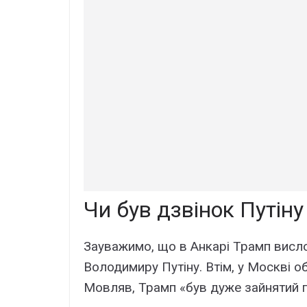
Чи був дзвінок Путіну
Зауважимо, що в Анкарі Трамп висл
Володимиру Путіну. Втім, у Москві о
Мовляв, Трамп «був дуже зайнятий пі