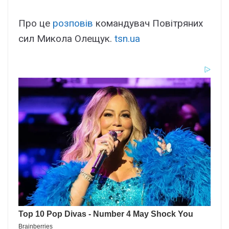
Про це
розповів
командувач Повітряних
сил Микола Олещук.
tsn.ua