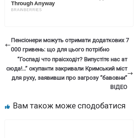
Пенсіонери можуть отримати додаткових 7
000 гривень: що для цього потрібно
“Госпаді что праісходіт? Випустітє нас ат
сюда!…” окупанти закpивали Кpимський міст
для руху, заявивши про загpозу “бавовни”
ВІДЕО
Вам також може сподобатися