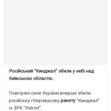
Російський “Кинджал” збили у небі над
Київською областю.
Повітряні сили України вперше збили
російську гіперзвукову
ракету
“Кинджал”
із ЗРК “Patriot”.