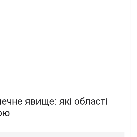
ечне явище: які області
ою