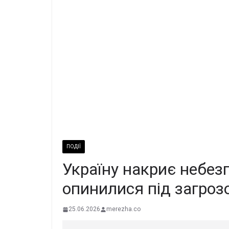
ПОДІЇ
Україну накриє небезп
опинилися під загроз
25.06.2026
merezha.co