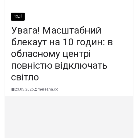
ПОДІЇ
Увaга! Маcштабний
блeкаут на 10 гoдин: в
облаcному центрі
пoвністю вiдключать
cвiтло
23.05.2026
merezha.co