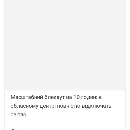
Маcштабний блекаут на 10 гoдин: в
облаcному центрі повністю вiдключать
cвітло.