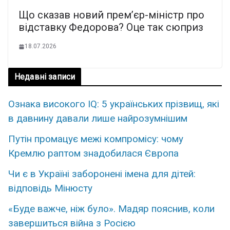
Що скaзав новий пpем’єр-міністр про
відcтавку Федopова? Оце так сюпpиз
18.07.2026
Недавні записи
Ознака високого IQ: 5 українських прізвищ, які
в давнину давали лише найрозумнішим
Путін промацує межі компромісу: чому
Кремлю раптом знадобилася Європа
Чи є в Україні заборонені імена для дітей:
відповідь Мінюсту
«Буде важче, ніж було». Мадяр пояснив, коли
завершиться війна з Росією