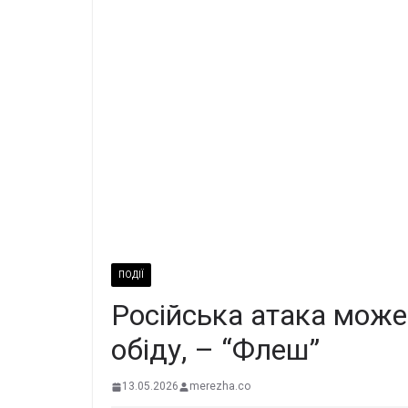
ПОДІЇ
Російська атака може
обіду, – “Флеш”
13.05.2026
merezha.co