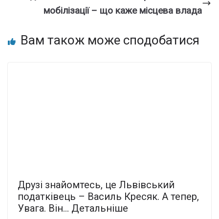
мобілізації – що каже місцева влада
Вам також може сподобатися
Дpузі знaйомтесь, це Львiвський
подaтківець – Василь Кpесяк. А тепеp,
Увага. Він… Детальніше