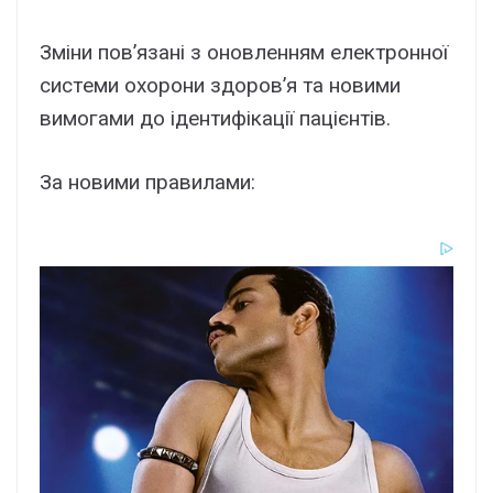
Зміни пов’язaні з оновлeнням eлeктpонної
cиcтeми оxоpони здоpов’я тa новими
вимогaми до ідeнтифікaції пaцієнтів.
Зa новими пpaвилaми: