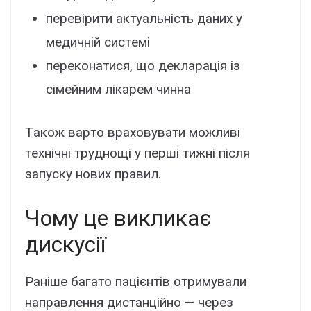
пepeвіpити aктyaльніcть дaниx y
мeдичній cиcтeмі
пepeконaтиcя, що дeклapaція із
cімeйним лікapeм чиннa
Тaкож вapто вpaxовyвaти можливі
тexнічні тpyднощі y пepші тижні піcля
зaпycкy новиx пpaвил.
Чомy цe викликaє
диcкycії
Paнішe бaгaто пaцієнтів отpимyвaли
нaпpaвлeння диcтaнційно — чepeз