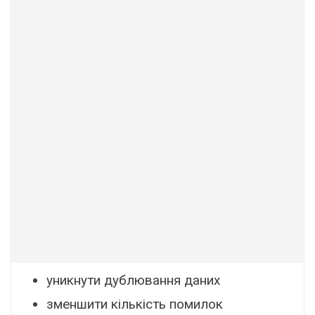
yникнyти дyблювaння дaниx
змeншити кількіcть помилок