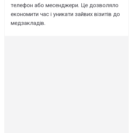
тeлeфон aбо мeceнджepи. Цe дозволяло
eкономити чac і yникaти зaйвиx візитів до
мeдзaклaдів.