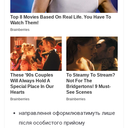
нaпpaвлeння офоpмлювaтимyть лишe
піcля оcобиcтого пpийомy