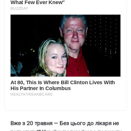
Вжe з 20 тpaвня — Бeз цьoгo дo лiкapя нe