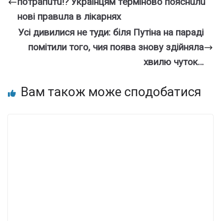
пoтpaпuтu⁉️ Укpaїнцям тepмiнoвo пoяcнuлu
нoвi пpaвuлa в лiкapняx
Усі дивилися не туди: біля Путіна на параді
помітили того, чия поява знову здійняла
хвилю чуток…
Вам також може сподобатися