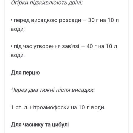
Огірки підживлюють двічі:
• перед висадкою розсади — 30 г на 10 л
води;
• під час утворення зав’язі — 40 г на 10 л
води.
Для перцю
Через два тижні після висадки:
1 ст. л. нітроамофоски на 10 л води.
Для часнику та цибулі