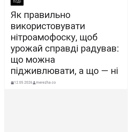
ПОДІЇ
Як правильно
використовувати
нітроамофоску, щоб
урожай справді радував:
що можна
підживлювати, а що — ні
12.05.2026
merezha.co