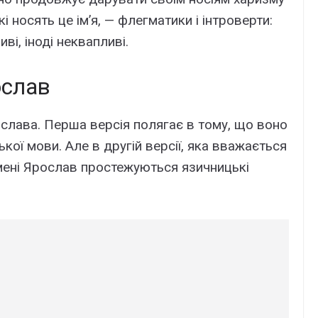
і носять це ім’я, — флегматики і інтроверти:
иві, іноді неквапливі.
ослав
рослава. Перша версія полягає в тому, що воно
кої мови. Але в другій версії, яка вважається
мені Ярослав простежуються язичницькі