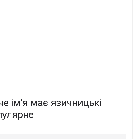
че ім’я має язичницькі
опулярне