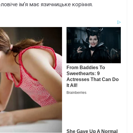
ловіче ім’я має язичницьке коріння.