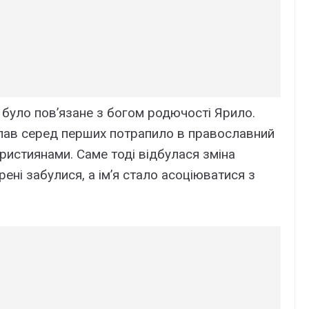
о було пов’язане з богом родючості Ярило.
слав серед перших потрапило в православний
християнами. Саме тоді відбулася зміна
ені забулися, а ім’я стало асоціюватися з