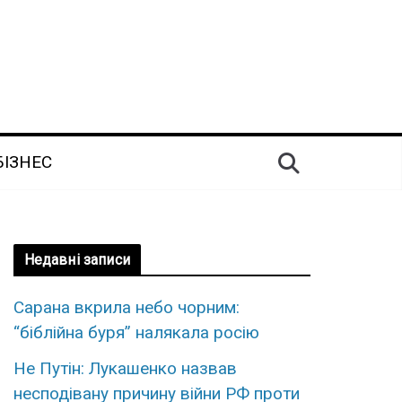
БІЗНЕС
Недавні записи
Сарана вкрила небо чорним:
“біблійна буря” налякала росію
Не Путін: Лукашенко назвав
несподівану причину війни РФ проти