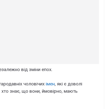
езалежно від зміни епох.
 стародавніх чоловічих
імен
, які є доволі
 хто знає, що вони, ймовірно, мають