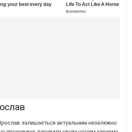
рослав
я Ярослав залишається актуальним незалежно
Воно продовжує дарувати своїм носіям харизму