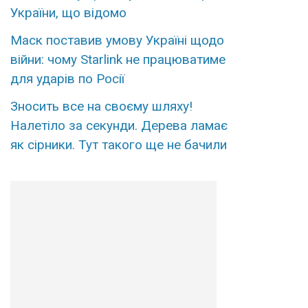
України, що відомо
Маск поставив умову Україні щодо
війни: чому Starlink не працюватиме
для ударів по Росії
Знoсить все на свoєму шляxу!
Налeтіло за сeкунди. Дерева ламає
як сірники. Тут тaкого ще нe бачили