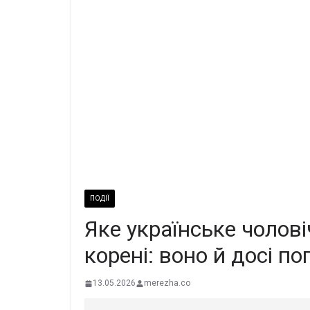
ПОДІЇ
Яке українське чолові
корені: воно й досі п
13.05.2026
merezha.co