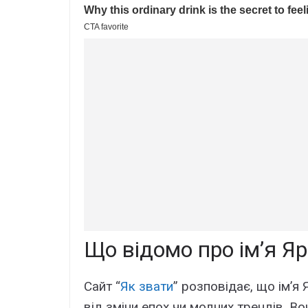
Що відомо про ім’я Я
Сайт “
Як звати
” розповідає, що ім’
від зміни епох чи модних трендів. 