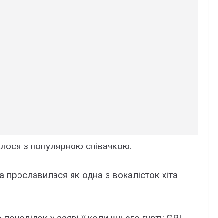
алося з популярною співачкою.
а прославилася як одна з вокалісток хіта
понеділок у заяві її колишнього гурту GRL.