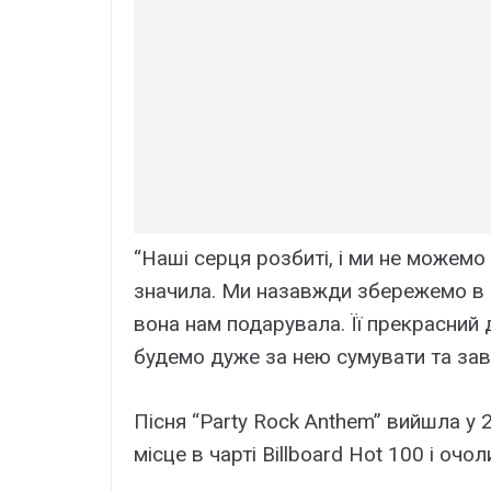
“Наші серця розбиті, і ми не можемо
значила. Ми назавжди збережемо в пам
вона нам подарувала. Її прекрасний 
будемо дуже за нею сумувати та завж
Пісня “Party Rock Anthem” вийшла у 
місце в чарті Billboard Hot 100 і очол