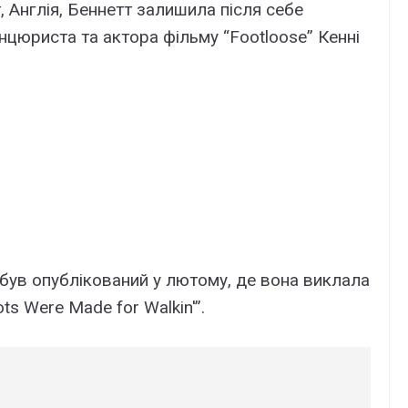
Англія, Беннетт залишила після себе
нцюриста та актора фільму “Footloose” Кенні
 був опублікований у лютому, де вона виклала
ts Were Made for Walkin'”.