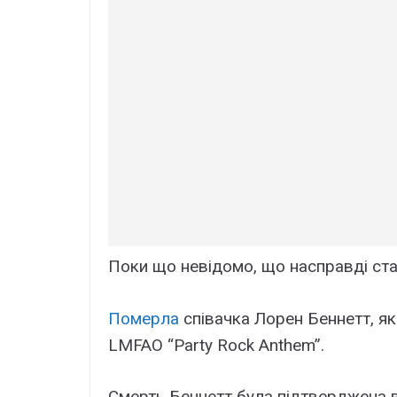
Поки що невідомо, що насправді ст
Померла
співачка Лорен Беннетт, як
LMFAO “Party Rock Anthem”.
Смерть Беннетт була підтверджена в 