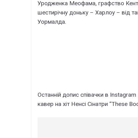
Уродженка Меофама, графство Кент, 
шестирічну доньку – Харлоу – від та
Уормалда.
Останній допис співачки в Instagram
кавер на хіт Ненсі Сінатри “These Boo