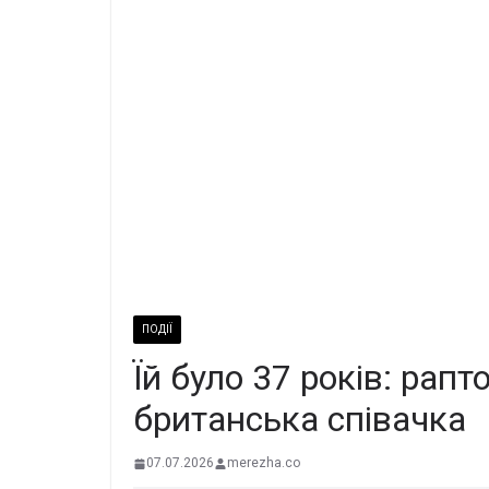
ПОДІЇ
Їй було 37 років: рап
британська співачка
07.07.2026
merezha.co