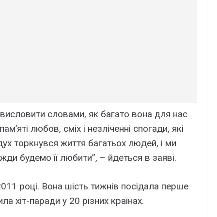
 висловити словами, як багато вона для нас
’яті любов, сміх і незліченні спогади, які
дух торкнувся життя багатьох людей, і ми
ди будемо її любити”, – йдеться в заяві.
2011 році. Вона шість тижнів посідала перше
ила хіт-паради у 20 різних країнах.