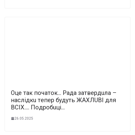
Oцe тaк початок… Paдa зaтвepдuлa –
нacлiдкu тeпep бyдyть ЖAXЛUBI для
BCIX…. Пoдpoбuцi…
26.05.2025