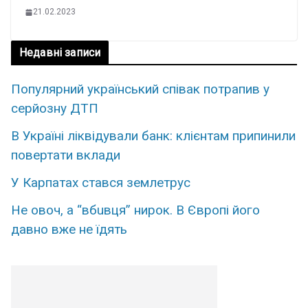
21.02.2023
Недавні записи
Популярний український співак потрапив у
серйозну ДТП
В Україні ліквідували банк: клієнтам припинили
повертати вклади
У Карпатах стався землетрус
Нe овoч, а “вбuвця” ниpок. В Євpопі його
дaвно вже не їдять