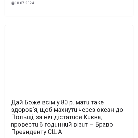
10.07.2024
Дай Бoжe вciм у 80 р. матu тaкe
здoрoв’я, щоб мaхнyтu через океан до
Польщі, за ніч дістатuся Кuєва,
nровестu 6 годuннuй візuт – Браво
Президенту США