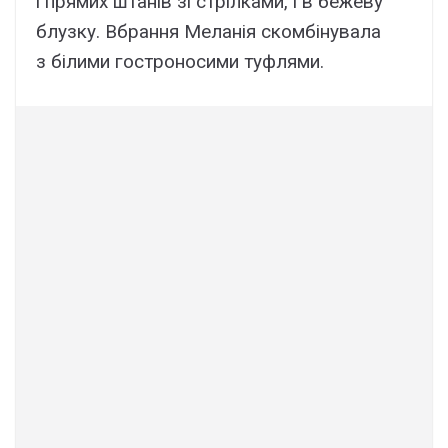
і прямих штанів зі стрілками, і в бежеву
блузку. Вбрання Меланія скомбінувала
з білими гостроносими туфлями.