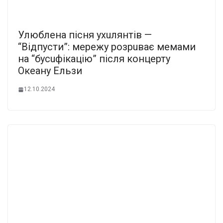
Улюблена пісня ухuлянтів —
“Відпусти”: мережу розрuває мемами
на “бусuфікацію” після концерту
Океану Ельзи
12.10.2024