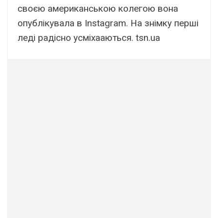
своєю американською колегою вона
опублікувала в Instagram. На знімку перші
леді радісно усміхааються. tsn.ua