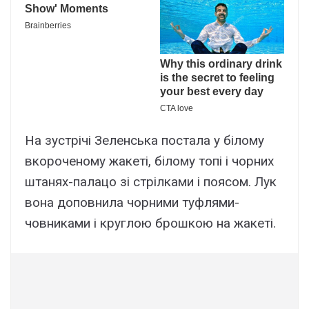
На зустрічі Зеленська постала у білому
вкороченому жакеті, білому топі і чорних
штанях-палацо зі стрілками і поясом. Лук
вона доповнила чорними туфлями-
човниками і круглою брошкою на жакеті.