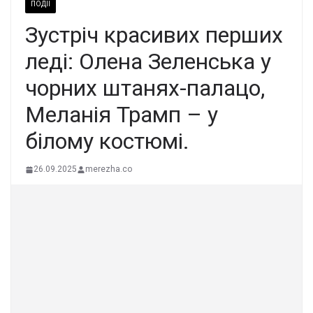
ПОДІЇ
Зустріч красивих перших
леді: Олена Зеленська у
чорних штанях-палацо,
Меланія Трамп – у
білому костюмі.
26.09.2025
merezha.co